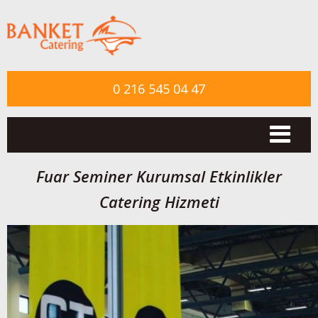
0 216 545 04 47
Togg
navi
Fuar Seminer Kurumsal Etkinlikler
Catering Hizmeti