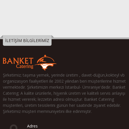
İLETİŞİM BİLGİLERİMİZ
Şirketimiz; taşıma yemek, yerinde üretim , davet-düğün,kokteyl vb
organizasyon faaliyetleri ile 2002 yılından beri müşterilerine hizmet
vermektedir. Şirketimizin merkezi İstanbul- Ümraniye'dedir. Banket
Catering; A kalite ürünlerle, hijyenik üretim ve kaliteli servis anlayışı
ile hizmet vererek; lezzetin adresi olmuştur. Banket Catering
müşterileri, üretim tesislerini günün her saatinde ziyaret edebilir.
Şirketimiz müşteri memnuniyetini ilke edinmiştir.
Adres