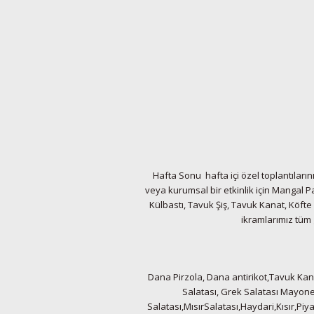
Hafta Sonu hafta içi özel toplantıları
veya kurumsal bir etkinlik için Mangal P
Külbastı, Tavuk Şiş, Tavuk Kanat, Köfte
ikramlarımız tüm 
Dana Pirzola, Dana antirikot,Tavuk Kana
Salatası, Grek Salatası Mayone
Salatası,MısırSalatası,Haydari,Kısır,Pi