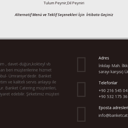
Tulum Peynir,Dil Peyniri
Alternatif Menü ve Teklif Seçenekleri İçin İrtibata Geçiniz
Adres
tim , davet-düğün,kokteyl vb
İnkılap Mah. İl
ndan beri müşterilerine hizmet
sarayı karşısı) 
nbul- Ümraniye'dedir. Banket
tim ve kaliteli servis anlayışı ile
Telefonlar
ur. Banket Catering müşterileri,
+90 216 545 04
yaret edebilir. Şirketimiz müşteri
+90 532 175 36
Eposta adresler
info@banketcat