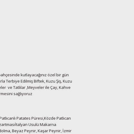
 bahçesinde kutlayacağınız özel bir gün
la Terbiye Edilmiş Biftek, Kuzu Şiş, Kuzu
ler ve Tatlılar ,Meyveler ile Çay, Kahve
rmesini sağlıyoruz
Patlıcanlı Patates Püresi,Közde Patlıcan
Kızartmasıİtalyan Usulü Makarna
dolma, Beyaz Peynir, Kaşar Peynir, İzmir