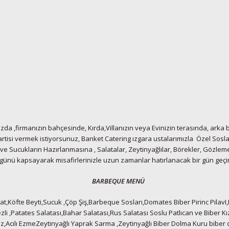
nızda ,firmanızın bahçesinde, Kırda,Villanızın veya Evinizin terasında, arka
artisi vermek istiyorsunuz, Banket Catering ızgara ustalarımızla Özel Soslar
 ve Sucukların Hazırlanmasına , Salatalar, Zeytinyağlılar, Börekler, Gözleme
günü kapsayarak misafirlerinizle uzun zamanlar hatırlanacak bir gün geçi
BARBEQUE MENÜ
t,Köfte Beyti,Sucuk ,Çöp Şiş,Barbeque Sosları,Domates Biber Pirinc PilavI,
zli ,Patates Salatası,Bahar Salatası,Rus Salatası Soslu Patlıcan ve Biber 
yaz,Acılı EzmeZeytinyağlı Yaprak Sarma ,Zeytinyağlı Biber Dolma Kuru biber 