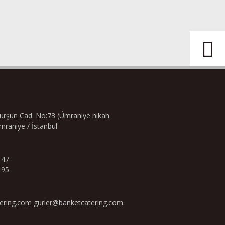
kkurşun Cad. No:73 (Ümraniye nikah
Ümraniye / İstanbul
 47
 95
i
ering.com gurler@banketcatering.com