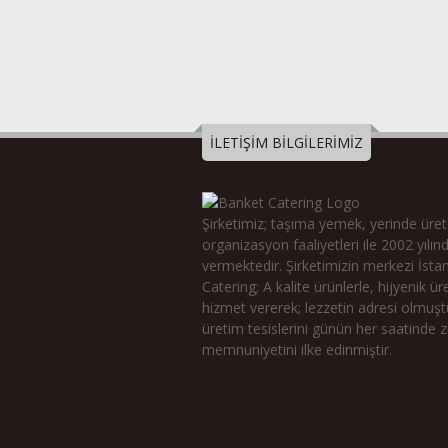
İLETİŞİM BİLGİLERİMİZ
Şirketimiz; taşıma yemek, yerinde üre
organizasyon faaliyetleri ile 2002 yılı
vermektedir. Şirketimizin merkezi İsta
Catering; A kalite ürünlerle, hijyenik üre
hizmet vererek; lezzetin adresi olmuşt
üretim tesislerini günün her saatinde zi
memnuniyetini ilke edinmiştir.